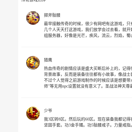
掷斧骷髅
最早接触传奇的时候，很少有网吧有这游戏，只
几个人天天打这游戏，我们放学会过去看，就开
组服务器，好像是光芒，疾风，流云，烈焰，蜀
猎鹰
热血传奇的剧情应该是盛大买断后补上的，记得
背景故事，反而是装备往往都有小故事，像战士装
不过个人觉得之前游戏制作的时候应该是想要带点
师”等无用npc设置就没有意义了。圣战法神天
少爷
我3区转8区。然后玩的60区。现在装备我都记
坚固手套。功3金手镯。功5骷髅戒子。力量戒指。