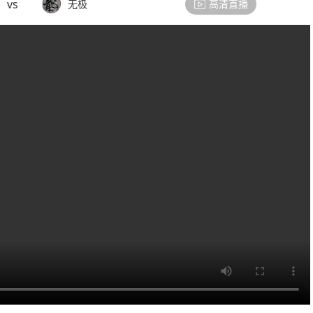
vs
无极
高清直播