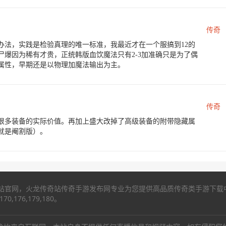
传奇
办法，实践是检验真理的唯一标准，我最近才在一个服搞到12的
爆因为稀有才贵，正统韩版血饮魔法只有2-3加准确只是为了偶
击属性，早期还是以物理加魔法输出为主。
传奇
很多装备的实际价值。再加上盛大改掉了高级装备的附带隐藏属
就是阉割版）。
站官网，火龙传奇站传奇手游发布网专业为您提供高品质传奇类手游下载中心,
,176,179,180。